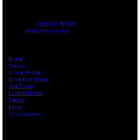
Co. Limerick,
V35 H744,
Ireland
Điện Thoại
:
00353 61 389969
Email:
info@theoldbank.ie
Trang
Home
Rooms
Group Rental
Breakfast Menu
Our Town
Local Activities
Events
Links
Gift Vouchers
Tin mới nhất