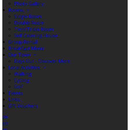
Photo Gallery
Rooms
Single Room
Double Room
Twin/Triple Room
Self Catering House
Group Rental
Breakfast Menu
Our Town
Days Out - Discover More
Local Activities
Walking
Cycling
Golf
Events
Links
Gift Vouchers
de
en
es