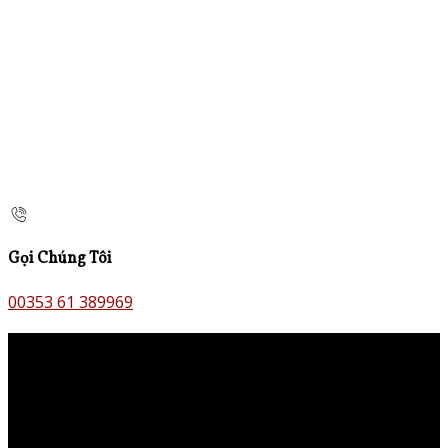
Gọi Chúng Tôi
00353 61 389969
Liên Hệ Chúng Tôi
The Old Bank B&B,
Main St,
Bruff,