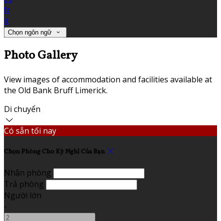
fr
it
Chọn ngôn ngữ
Photo Gallery
View images of accommodation and facilities available at
the Old Bank Bruff Limerick.
Di chuyển
Có sẵn tối nay
Chọn Phòng Cho Kỳ Nghỉ Của Bạn
Nhận phòng
Trả phòng
Người lớn
-